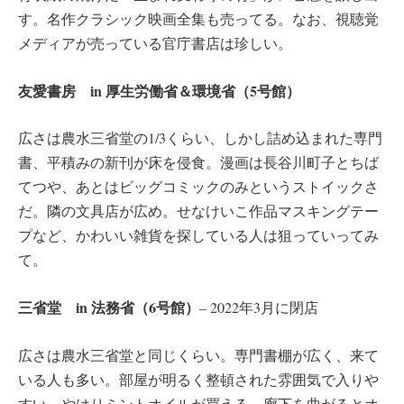
す。名作クラシック映画全集も売ってる。なお、視聴覚
メディアが売っている官庁書店は珍しい。
友愛書房 in 厚生労働省＆環境省（5号館）
広さは農水三省堂の1/3くらい、しかし詰め込まれた専門
書、平積みの新刊が床を侵食。漫画は長谷川町子とちば
てつや、あとはビッグコミックのみというストイックさ
だ。隣の文具店が広め。せなけいこ作品マスキングテー
プなど、かわいい雑貨を探している人は狙っていってみ
て。
三省堂 in 法務省（6号館）
‒ 2022年3月に閉店
広さは農水三省堂と同じくらい。専門書棚が広く、来て
いる人も多い。部屋が明るく整頓された雰囲気で入りや
すい。やはりミントオイルが買える。廊下を曲がるとオ