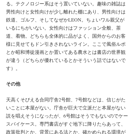
る。テクノロジー系はそう置いていない。趣味の雑誌は
男性向けと女性向けが少し離れた棚にあり、男性向けは
鉄道、ゴルフ、そしてなぜかLEON。ちょいワル親父が
いるにちがいない。女性向けはファッション全般、茶
道、着物。どちらも全体的に品がよく、国外からのお客
様に見せてもドン引きされないライン。ここで風俗ルポ
とか昭和博徒漫画とか置いてある農水とは書店の世界観
が違う（どちらが優れているとかそういう話ではないで
す）。
その他
天高くそびえる合同庁舎2号館、7号館などは、信じがた
いことに本屋がない。庁舎が巨大で立派だと本屋がない
説を唱えそうになったが、6号館はそうでもないのでケー
スバイケース。専門書店がすぐ地下に降りたらあって、
政策批判とか、背景にある法とか、確かめられる環境が