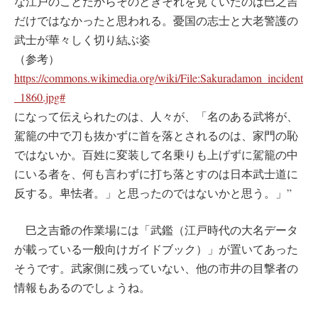
な江戸のことだからそのときそれを見ていたのは巳之吉
だけではなかったと思われる。憂国の志士と大老警護の
武士が華々しく切り結ぶ姿
（参考）
https://commons.wikimedia.org/wiki/File:Sakuradamon_incident
_1860.jpg#
になって伝えられたのは、人々が、「名のある武将が、
駕籠の中で刀も抜かずに首を落とされるのは、家門の恥
ではないか。百姓に変装して名乗りも上げずに駕籠の中
にいる者を、何も言わずに打ち落とすのは日本武士道に
反する。卑怯者。」と思ったのではないかと思う。」”
巳之吉爺の作業場には「武鑑（江戸時代の大名データ
が載っている一般向けガイドブック）」が置いてあった
そうです。武家側に残っていない、他の市井の目撃者の
情報もあるのでしょうね。