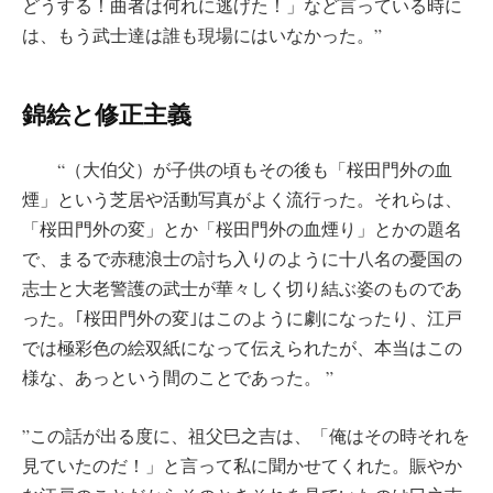
どうする！曲者は何れに逃げた！」など言っている時に
は、もう武士達は誰も現場にはいなかった。”
錦絵と修正主義
“（大伯父）が子供の頃もその後も「桜田門外の血
煙」という芝居や活動写真がよく流行った。それらは、
「桜田門外の変」とか「桜田門外の血煙り」とかの題名
で、まるで赤穂浪士の討ち入りのように十八名の憂国の
志士と大老警護の武士が華々しく切り結ぶ姿のものであ
った。｢桜田門外の変｣はこのように劇になったり、江戸
では極彩色の絵双紙になって伝えられたが、本当はこの
様な、あっという間のことであった。 ”
”この話が出る度に、祖父巳之吉は、「俺はその時それを
見ていたのだ！」と言って私に聞かせてくれた。賑やか