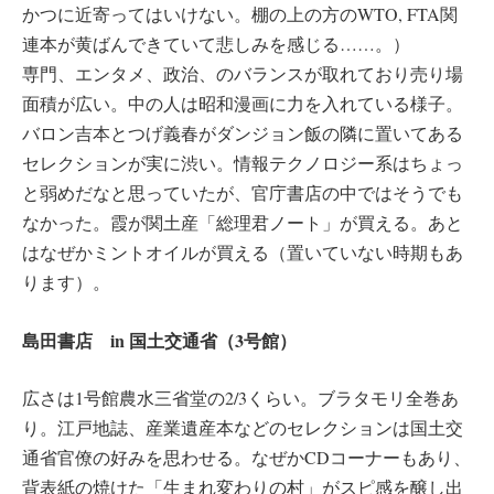
かつに近寄ってはいけない。棚の上の方のWTO, FTA関
連本が黄ばんできていて悲しみを感じる……。）
専門、エンタメ、政治、のバランスが取れており売り場
面積が広い。中の人は昭和漫画に力を入れている様子。
バロン吉本とつげ義春がダンジョン飯の隣に置いてある
セレクションが実に渋い。情報テクノロジー系はちょっ
と弱めだなと思っていたが、官庁書店の中ではそうでも
なかった。霞が関土産「総理君ノート」が買える。あと
はなぜかミントオイルが買える（置いていない時期もあ
ります）。
島田書店 in 国土交通省（3号館）
広さは1号館農水三省堂の2/3くらい。ブラタモリ全巻あ
り。江戸地誌、産業遺産本などのセレクションは国土交
通省官僚の好みを思わせる。なぜかCDコーナーもあり、
背表紙の焼けた「生まれ変わりの村」がスピ感を醸し出