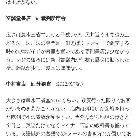
は本屋がない。
至誠堂書店 in 裁判所庁舎
広さは農水三省堂より若干狭いが、天井近くまで積み上
がる法、法、法の専門書。例えばミャンマーで商売する
時の法律ガイドが何冊も置いてある専門書店は少なかろ
う。レジの後ろには新刊書案内が何枚も層状に貼られた
壁。雑誌が少し、漫画はほぼない。
中村書店 in 外務省
(2022.9追記）
大きさは農水三省堂の1/3くらい。数度行った限りでお客
がいるのを見たことがない。店内は薄暗いが余裕を持っ
た陳列で本の表紙が見やすい。当然ながら地球の歩き方
全冊と、英語だけでなくマイナー言語の教科書も揃って
いる。英語以外の言語でのeメールの書き方とか置いてあ