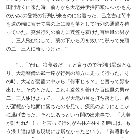
田門近くに来た時、前方から大老井伊掃部頭(いいかもん
のかみ)の登城の行列が来るのに出遭った。巳之吉は荷車
を道の端に寄せて雪の上に腰を落として行列の通過を待
っていた。突然行列の前方に蓑笠を着けた百姓風の男が
二、三人飛び出して、蓑の下から刀を抜いて黙って先頭
の二、三人に斬りつけた。”
“…「それ、狼藉者だ！」と言うので行列は騒然とな
り、大老警備の武士達が行列の前方に走って行った。そ
の時、大老が駕籠の中から「何事じゃ？」と言って顔を
出した。そのとたん、これも蓑笠を着けた百姓風の男が
二、三人駆けよって、一人が大老の首を打ち落とし、首
が駕籠から地面に落ちたのを見て、疾風のようにどこか
に逃げ去った。それはあっという間の出来事で、 「大老
が討たれた！」 と言って行列が右往左往する時には、も
う浪士達は誰も現場には居なかったという。「御遺骸を