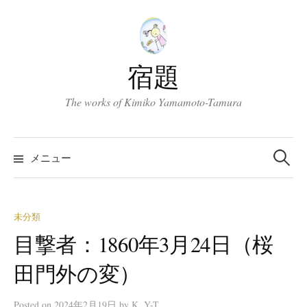
コ
ン
テ
ン
宿題
ツ
へ
The works of Kimiko Yamamoto-Tamura
ス
キ
検
索:
ッ
メニュー
プ
未分類
目撃者：1860年3月24日（桜
田門外の変）
Posted
on
2024年2月19日
by
K. Y-T