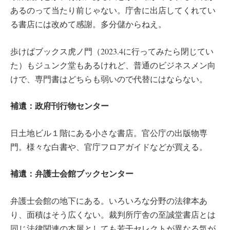
あるのって当たり前じゃない。庁舎に出店してくれてい
る書店には改めて感謝。多分儲からねえ。
歩けばブックス虎ノ門（2023.4に行ってみたら閉じてい
た）もジュンク堂もあるけれど、普通のビジネスメン向
けで、専門書はどちらも弱いので代替にはならない。
補遺：政府刊行物センター
日土地ビル１階にある小さな書店。官公庁の出版物専
門。様々な白書や、官庁フロアガイドなどが買える。
補遺：弁護士会館ブックセンター
弁護士会館の地下にある。いろいろな分野の法律本あ
り、面積はそう広くない。裁判所庁舎の至誠堂書店とは
同じ法律関連の本屋としても若干セレクトが異なる気が