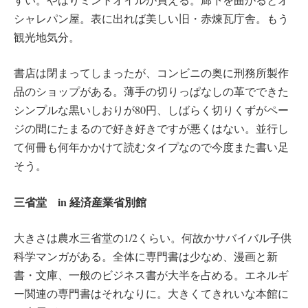
シャレパン屋。表に出れば美しい旧・赤煉瓦庁舎。もう
観光地気分。
書店は閉まってしまったが、コンビニの奥に刑務所製作
品のショップがある。薄手の切りっぱなしの革でできた
シンプルな黒いしおりが80円、しばらく切りくずがペー
ジの間にたまるので好き好きですが悪くはない。並行し
て何冊も何年かかけて読むタイプなので今度また書い足
そう。
三省堂 in 経済産業省別館
大きさは農水三省堂の1/2くらい。何故かサバイバル子供
科学マンガがある。全体に専門書は少なめ、漫画と新
書・文庫、一般のビジネス書が大半を占める。エネルギ
ー関連の専門書はそれなりに。大きくてきれいな本館に