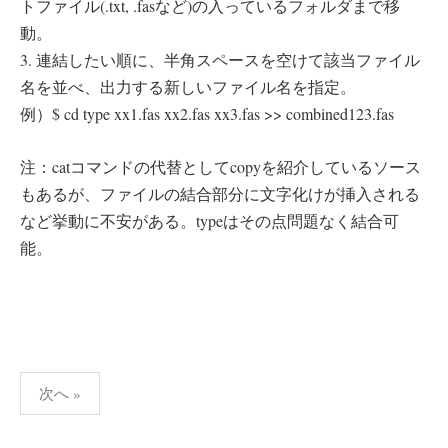
トファイル(.txt, .fasなど)の入っているフォルダまで移
動。
3. 連結したい順に、半角スペースを空けて該当ファイル
名を並べ、出力する新しいファイル名を指定。
例）$ cd type xx1.fas xx2.fas xx3.fas >> combined123.fas
注：catコマンドの代替としてcopyを紹介しているソース
もあるが、ファイルの結合部分に文字化けが挿入される
など挙動に不安がある。typeはその点問題なく結合可
能。
投
次へ »
稿
の