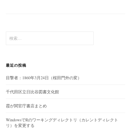
ペ
ー
ジ
送
検
索:
り
最近の投稿
目撃者：1860年3月24日（桜田門外の変）
千代田区立日比谷図書文化館
霞が関官庁書店まとめ
WindowsでRのワーキングディレクトリ（カレントディレクト
リ）を変更する