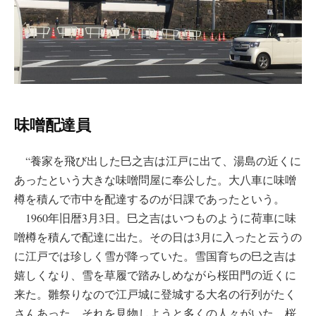
味噌配達員
“養家を飛び出した巳之吉は江戸に出て、湯島の近くに
あったという大きな味噌問屋に奉公した。大八車に味噌
樽を積んで市中を配達するのが日課であったという。
1960年旧暦3月3日。巳之吉はいつものように荷車に味
噌樽を積んで配達に出た。その日は3月に入ったと云うの
に江戸では珍しく雪が降っていた。雪国育ちの巳之吉は
嬉しくなり、雪を草履で踏みしめながら桜田門の近くに
来た。雛祭りなので江戸城に登城する大名の行列がたく
さんあった。それを見物しようと多くの人々がいた。桜