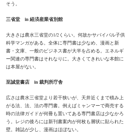
そう。
三省堂 in 経済産業省別館
大きさは農水三省堂の1/2くらい。何故かサバイバル子供
科学マンガがある。全体に専門書は少なめ、漫画と新
書・文庫、一般のビジネス書が大半を占める。エネルギ
ー関連の専門書はそれなりに。大きくてきれいな本館に
は本屋がない。
至誠堂書店 in 裁判所庁舎
広さは農水三省堂より若干狭いが、天井近くまで積み上
がる法、法、法の専門書。例えばミャンマーで商売する
時の法律ガイドが何冊も置いてある専門書店は少なかろ
う。レジの後ろには新刊書案内が何枚も層状に貼られた
壁。雑誌が少し、漫画はほぼない。