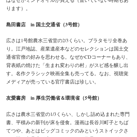
ります）。
島田書店 in 国土交通省（3号館）
広さは1号館農水三省堂の2/3くらい。ブラタモリ全巻あ
り。江戸地誌、産業遺産本などのセレクションは国土交
通省官僚の好みを思わせる。なぜかCDコーナーもあり、
背表紙の焼けた「生まれ変わりの村」がスピ感を醸し出
す。名作クラシック映画全集も売ってる。なお、視聴覚
メディアが売っている官庁書店は珍しい。
友愛書房 in 厚生労働省＆環境省（5号館）
広さは農水三省堂の1/3くらい、しかし詰め込まれた専門
書、平積みの新刊が床を侵食。漫画は長谷川町子とちば
てつや、あとはビッグコミックのみというストイックさ