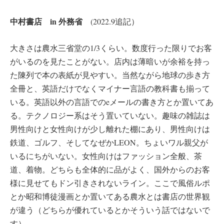
中村書店 in 外務省
(2022.9追記）
大きさは農水三省堂の1/3くらい。数度行った限りでお客
がいるのを見たことがない。店内は薄暗いが余裕を持っ
た陳列で本の表紙が見やすい。当然ながら地球の歩き方
全冊と、英語だけでなくマイナー言語の教科書も揃って
いる。英語以外の言語でのeメールの書き方とか置いてあ
る。テクノロジー系はそう置いていない。趣味の雑誌は
男性向けと女性向けが少し離れた棚にあり、男性向けは
鉄道、ゴルフ、そしてなぜかLEON。ちょいワル親父が
いるにちがいない。女性向けはファッション全般、茶
道、着物。どちらも全体的に品がよく、国外からのお客
様に見せてもドン引きされないライン。ここで風俗ルポ
とか昭和博徒漫画とか置いてある農水とは書店の世界観
が違う（どちらが優れているとかそういう話ではないで
す）。