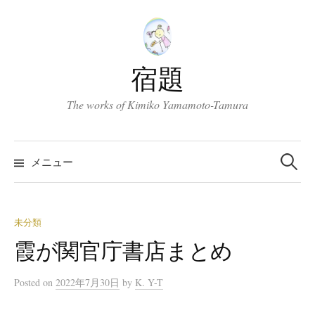
コ
ン
テ
ン
宿題
ツ
へ
The works of Kimiko Yamamoto-Tamura
ス
キ
検
索:
ッ
メニュー
プ
未分類
霞が関官庁書店まとめ
Posted
on
2022年7月30日
by
K. Y-T