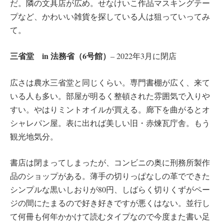
だ。隣の文具店が広め。せなけいこ作品マスキングテー
プなど、かわいい雑貨を探している人は狙っていってみ
て。
三省堂 in 法務省（6号館）
‒ 2022年3月に閉店
広さは農水三省堂と同じくらい。専門書棚が広く、来て
いる人も多い。部屋が明るく整頓された雰囲気で入りや
すい。やはりミントオイルが買える。廊下を曲がるとオ
シャレパン屋。表に出れば美しい旧・赤煉瓦庁舎。もう
観光地気分。
書店は閉まってしまったが、コンビニの奥に刑務所製作
品のショップがある。薄手の切りっぱなしの革でできた
シンプルな黒いしおりが80円、しばらく切りくずがペー
ジの間にたまるので好き好きですが悪くはない。並行し
て何冊も何年かかけて読むタイプなので今度また書い足