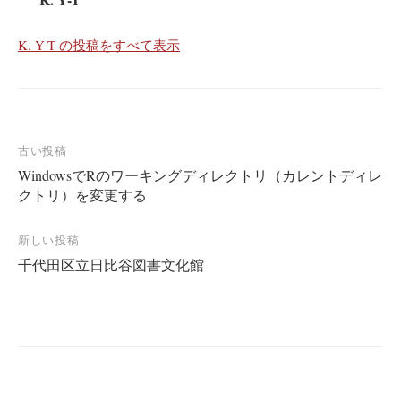
K. Y-T の投稿をすべて表示
投
古い投稿
WindowsでRのワーキングディレクトリ（カレントディレ
稿
クトリ）を変更する
ナ
ビ
新しい投稿
ゲ
千代田区立日比谷図書文化館
ー
シ
ョ
ン