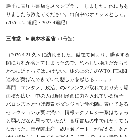
勝手に官庁内書店をスタンプラリーしました。他にもあ
りましたら教えてください。出向中のオアシスとして。
(2026.4.21追記・2023.4追記）
三省堂 in 農林水産省
（1号館）
（2026.4.21 久々に訪れました。健在で何より。瞬きする
間に万札が溶けてしまったので、恐ろしい場所だからう
かつに近寄ってはいけない。棚の上の方のWTO, FTA関
連本が黄ばんできていて悲しみを感じる……。）
専門、エンタメ、政治、のバランスが取れており売り場
面積が広い。中の人は昭和漫画に力を入れている様子。
バロン吉本とつげ義春がダンジョン飯の隣に置いてある
セレクションが実に渋い。情報テクノロジー系はちょっ
と弱めだなと思っていたが、官庁書店の中ではそうでも
なかった。霞が関土産「総理君ノート」が買える。あと
はなぜかミントオイルが買える（置いていない時期もあ